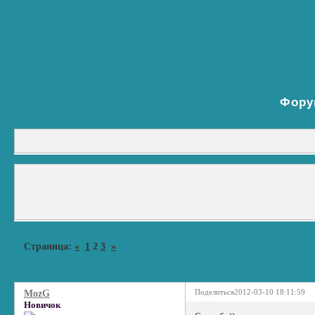
Фору
Страница:
«
1
2
3
»
Поделиться
2012-03-10 18:11:59
MozG
Новичок