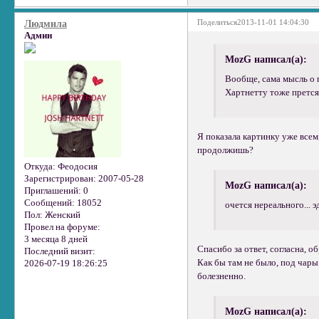
Поделиться
2013-11-01 14:04:30
Людмила
Админ
MozG написал(а):
Вообще, сама мысль о п
Хартнетту тоже прется
Я показала картинку уже всем
продолжишь?
Откуда:
Феодосия
Зарегистрирован
: 2007-05-28
MozG написал(а):
Приглашений:
0
Сообщений:
18052
очется нереального... 
Пол:
Женский
Провел на форуме:
3 месяца 8 дней
Спасибо за ответ, согласна, о
Последний визит:
Как бы там не было, под чары
2026-07-19 18:26:25
болезненно.
MozG написал(а):