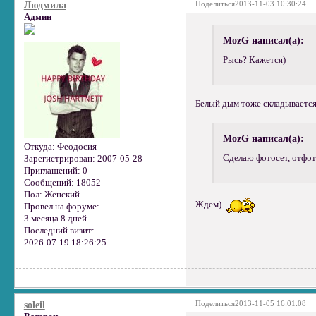
Поделиться
2013-11-03 10:30:24
Людмила
Админ
MozG написал(а):
Рысь? Кажется)
Белый дым тоже складывается
MozG написал(а):
Откуда:
Феодосия
Сделаю фотосет, отфот
Зарегистрирован
: 2007-05-28
Приглашений:
0
Сообщений:
18052
Пол:
Женский
Ждем)
Провел на форуме:
3 месяца 8 дней
Последний визит:
2026-07-19 18:26:25
Поделиться
2013-11-05 16:01:08
soleil