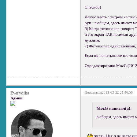
Спасибо)
Левую часть с тигром честно с
рук... в общем, здесь имеют 
6) Когда фотошопер говорит "
и его экран ТАК поимели друг 
нужным.
7) Фотошопер единственный, кт
Если вы испытываете все то
Отредактировано MozG (2012-
Поделиться
2012-03-22 21:46:56
Everydika
Админ
MozG написал(а):
в общем, здесь имеют 
жесть. Нет, я не настоящ