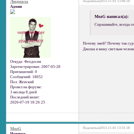
Поделиться
2013-11-01 13:06:18
Людмила
Админ
MozG написал(а):
Спрашивайте, всегда о
Почему змей? Почему так сур
Джоша я вижу светлым человеч
Откуда:
Феодосия
Зарегистрирован
: 2007-05-28
Приглашений:
0
Сообщений:
18052
Пол:
Женский
Провел на форуме:
3 месяца 8 дней
Последний визит:
2026-07-19 18:26:25
Поделиться
2013-11-01 13:31:18
MozG
Новичок