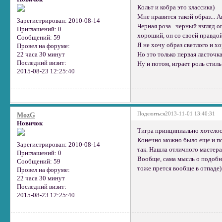
Кольт и кобра это классика)
Мне нравится такой образ... 
Зарегистрирован
: 2010-08-14
Черная роза...черный взгляд о
Приглашений:
0
хороший, он со своей правдо
Сообщений:
59
Я не хочу образ светлого и хо
Провел на форуме:
Но это только первая ласточка
22 часа 30 минут
Последний визит:
Ну и потом, играет роль стил
2015-08-23 12:25:40
Поделиться
2013-11-01 13:40:31
MozG
Новичок
Тигра принципиально хотелос
Конечно можно было еще и пор
Зарегистрирован
: 2010-08-14
так. Нашла отличного мастера 
Приглашений:
0
Вообще, сама мысль о подобно
Сообщений:
59
тоже прется вообще в отпаде)
Провел на форуме:
22 часа 30 минут
Последний визит:
2015-08-23 12:25:40