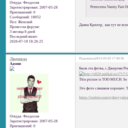
Откуда:
Феодосия
Petrecerea Vanity Fair O
Зарегистрирован
: 2007-05-28
Приглашений:
0
Сообщений:
18052
Пол:
Женский
Даяна Крюгер, как тут не вс
Провел на форуме:
3 месяца 8 дней
Последний визит:
2026-07-19 18:26:25
Поделиться
2013-03-03 17:40:56
Людмила
Админ
Была эта фотка, с Джереми Ре
This picture is TOO MUCH. So 
Это фото слишком хорошее. Т
https://twitter.com/sydneyyale
Откуда:
Феодосия
Зарегистрирован
: 2007-05-28
Приглашений:
0