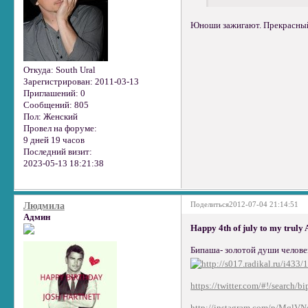
Юноши зажигают. Прекрасный
Откуда:
South Ural
Зарегистрирован
: 2011-03-13
Приглашений:
0
Сообщений:
805
Пол:
Женский
Провел на форуме:
9 дней 19 часов
Последний визит:
2023-05-13 18:21:38
Поделиться
2012-07-04 21:14:51
Людмила
Админ
Happy 4th of july to my truly
Бипаша- золотой души челове
https://twitter.com/#!/search
http://instagram.com/p/MqlV