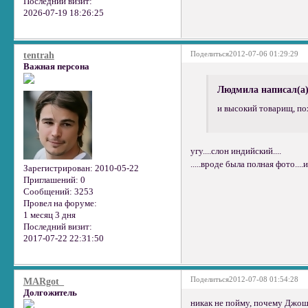
Последний визит:
2026-07-19 18:26:25
Поделиться
2012-07-06 01:29:29
tentrah
Важная персона
Людмила написал(а)
и высокий товарищ, по
угу....слон индийский....
.....вроде была полная фото....
Зарегистрирован
: 2010-05-22
Приглашений:
0
Сообщений:
3253
Провел на форуме:
1 месяц 3 дня
Последний визит:
2017-07-22 22:31:50
Поделиться
2012-07-08 01:54:28
MARgot_
Долгожитель
никак не пойму, почему Джош 