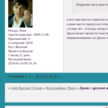
Подружка так и льнет к
и всё-таки она его самая наст
я даже как-то горжусь их отн
столько лет... и всегда, всегд
Откуда:
Киев
Джош может пронести чувство
Зарегистрирован
: 2009-11-06
взаимопонимание, но Джош сп
Приглашений:
0
Сообщений:
4920
Пол:
Женский
Провел на форуме:
1 месяц 21 день
Последний визит:
2018-01-24 00:16:34
Страница:
«
1
…
11
12
13
14
15
»
»
Josh Hartnett Forum
»
Фотографии. Photo
»
Джош с друзьми и к