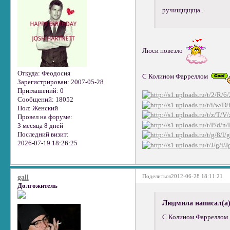
ручищщщща..
Люси повезло
Откуда:
Феодосия
С Колином Фарреллом
Зарегистрирован
: 2007-05-28
Приглашений:
0
Сообщений:
18052
Пол:
Женский
Провел на форуме:
3 месяца 8 дней
Последний визит:
2026-07-19 18:26:25
Поделиться
2012-06-28 18:11:21
gall
Долгожитель
Людмила написал(а)
С Колином Фарреллом