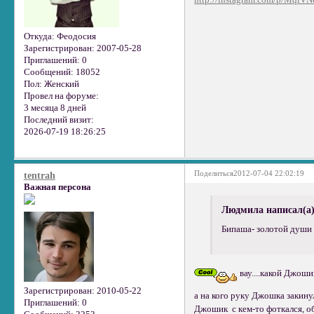
Откуда:
Феодосия
Зарегистрирован
: 2007-05-28
Приглашений:
0
Сообщений:
18052
Пол:
Женский
Провел на форуме:
3 месяца 8 дней
Последний визит:
2026-07-19 18:26:25
Поделиться
2012-07-04 22:02:19
tentrah
Важная персона
Людмила написал(а)
Бипаша- золотой души 
вау....какой Джоши
Зарегистрирован
: 2010-05-22
а на кого руку Джошка закинул-
Приглашений:
0
Джошик с кем-то фоткался, обн