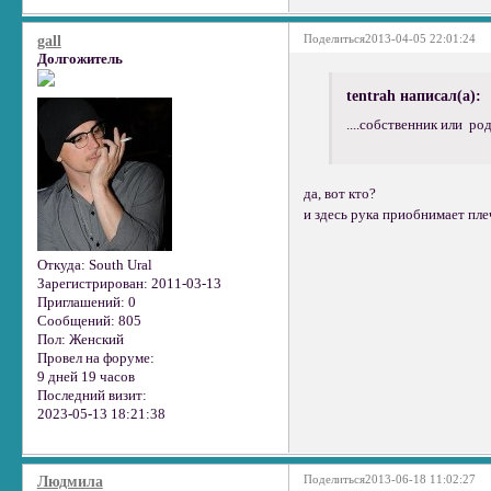
Поделиться
2013-04-05 22:01:24
gall
Долгожитель
tentrah написал(а):
....собственник или ро
да, вот кто?
и здесь рука приобнимает плеч
Откуда:
South Ural
Зарегистрирован
: 2011-03-13
Приглашений:
0
Сообщений:
805
Пол:
Женский
Провел на форуме:
9 дней 19 часов
Последний визит:
2023-05-13 18:21:38
Поделиться
2013-06-18 11:02:27
Людмила