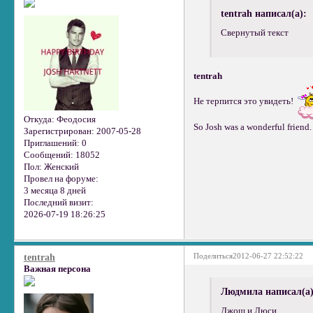
tentrah написал(а):
Свернутый текст
tentrah
Не терпится это увидеть!
Откуда:
Феодосия
So Josh was a wonderful friend. 
Зарегистрирован
: 2007-05-28
Приглашений:
0
Сообщений:
18052
Пол:
Женский
Провел на форуме:
3 месяца 8 дней
Последний визит:
2026-07-19 18:26:25
Поделиться
2012-06-27 22:52:22
tentrah
Важная персона
Людмила написал(а)
Джош и Люси