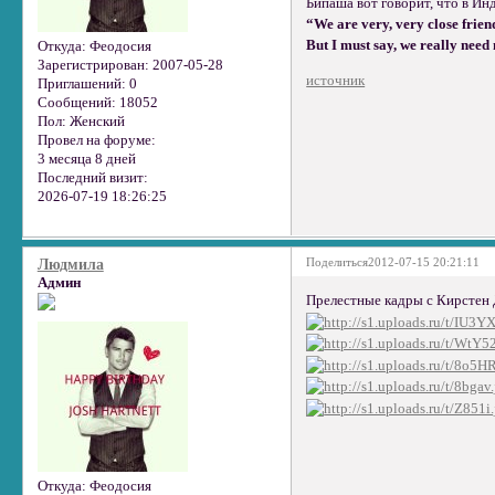
Бипаша вот говорит, что в И
“We are very, very close frien
But I must say, we really need
Откуда:
Феодосия
Зарегистрирован
: 2007-05-28
источник
Приглашений:
0
Сообщений:
18052
Пол:
Женский
Провел на форуме:
3 месяца 8 дней
Последний визит:
2026-07-19 18:26:25
Поделиться
2012-07-15 20:21:11
Людмила
Админ
Прелестные кадры с Кирстен 
Откуда:
Феодосия