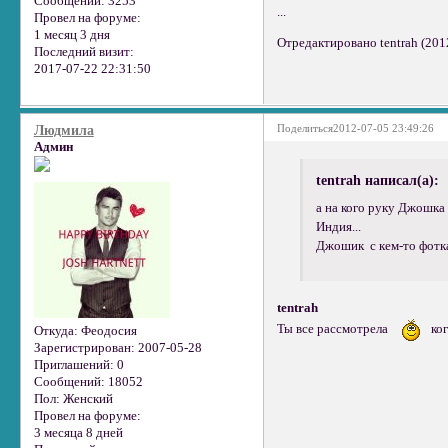
Сообщений:
3253
...
Провел на форуме:
1 месяц 3 дня
Отредактировано tentrah (201
Последний визит:
2017-07-22 22:31:50
Поделиться
2012-07-05 23:49:26
Людмила
Админ
tentrah написал(а):
а на кого руку Джошка з
Индия...
Джошик с кем-то фотка
tentrah
Ты все рассмотрела
ког
Откуда:
Феодосия
Зарегистрирован
: 2007-05-28
Приглашений:
0
Сообщений:
18052
Пол:
Женский
Провел на форуме:
3 месяца 8 дней