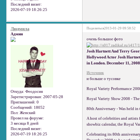
Последний визит:
2026-07-19 18:26:25
Поделиться
2013-01-29 09:58:52
Людмила
Админ
очень большое фото
Josh Hartnett And Terry Geo
Hollywood Actor Josh Hartnett
in London. December 11, 200
Источник
и больше о тусовке
Royal Variety Performance 200
Откуда:
Феодосия
Зарегистрирован
: 2007-05-28
Royal Variety Show 2008 - Th
Приглашений:
0
Сообщений:
18052
80th Anniversary - Was held in
Пол:
Женский
Провел на форуме:
A host of celebrities and artist
3 месяца 8 дней
showbiz calendar, the Royal Va
Последний визит:
2026-07-19 18:26:25
Celebrating its 80th anniversar