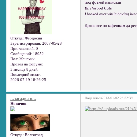
под фоткой написали
Birchwood Cafe
I looked over while having lunc
Джош все по кафешкам да рес
Откуда:
Феодосия
Зарегистрирован
: 2007-05-28
Приглашений:
0
Сообщений:
18052
Пол:
Женский
Провел на форуме:
3 месяца 8 дней
Последний визит:
2026-07-19 18:26:25
Поделиться
2013-01-02 23:52:39
...загадка я...
Новичок
Откуда:
Волгоград