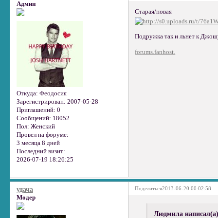
Админ
Старая/новая
Подружка так и льнет к Джошу
forums.fanhost.
Откуда:
Феодосия
Зарегистрирован
: 2007-05-28
Приглашений:
0
Сообщений:
18052
Пол:
Женский
Провел на форуме:
3 месяца 8 дней
Последний визит:
2026-07-19 18:26:25
Поделиться
2013-06-20 00:02:58
удача
Модер
Людмила написал(а)