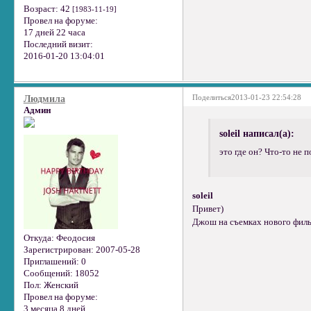
Возраст:
42
[1983-11-19]
Провел на форуме:
17 дней 22 часа
Последний визит:
2016-01-20 13:04:01
Поделиться
2013-01-23 22:54:28
Людмила
Админ
soleil написал(а):
это где он? Что-то не п
soleil
Привет)
Джош на съемках нового филь
Откуда:
Феодосия
Зарегистрирован
: 2007-05-28
Приглашений:
0
Сообщений:
18052
Пол:
Женский
Провел на форуме:
3 месяца 8 дней