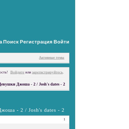
а
Поиск
Регистрация
Войти
Активные темы
ость!
Войдите
или
зарегистрируйтесь
.
Девушки Джоша - 2 / Josh's dates - 2
оша - 2 / Josh's dates - 2
1