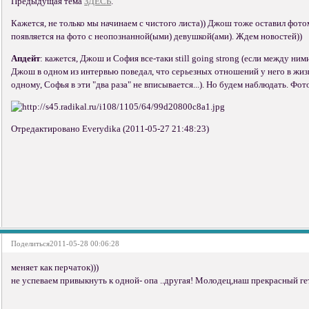
Предыдущая тема
ЗДЕСЬ
.
Кажется, не только мы начинаем с чистого листа)) Джош тоже оставил фот
появляется на фото с неопознанной(ыми) девушкой(ами). Ждем новостей))
Апдейт
: кажется, Джош и София все-таки still going strong (если между ними
Джош в одном из интервью поведал, что серьезных отношений у него в жизн
одному, Софья в эти "два раза" не вписывается...). Но будем наблюдать. Фо
Отредактировано Everydika (2011-05-27 21:48:23)
Поделиться
2011-05-28 00:06:28
меняет как перчаток)))
не успеваем привыкнуть к одной- опа ..другая! Молодец,наш прекрасный гет