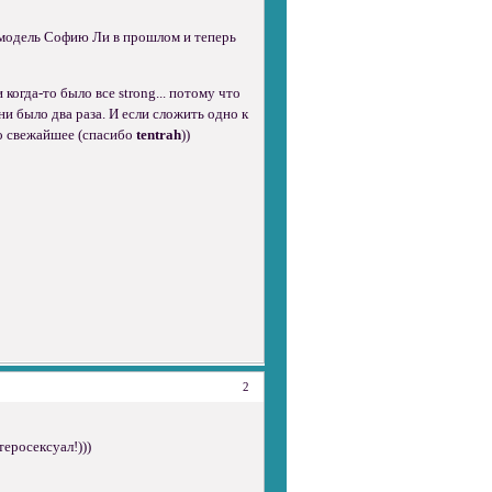
омодель Софию Ли в прошлом и теперь
 когда-то было все strong... потому что
и было два раза. И если сложить одно к
то свежайшее (спасибо
tentrah
))
2
еросексуал!)))