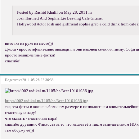
Posted by Rashid Khalil on May 28, 2011 in
Josh Hartnett And Sophia Lie Leaving Cafe Gitane.
Hollywood Actor Josh and girlfriend sophia grab a cold drink from cafe 
ниточка на руке на месте)))
Джош - просто афигительно выглядит. и они наконец сменили гамму. Софа 
просто великолепные фотки!
спасибо!
Поделиться
2011-05-28 22:36:33
http://i002.radikal.ru/1105/ba/3eca19101086.jpg
так, эта фотка в ооочень большом размере и позволяет нам внимательнейш
счастливую пару!
что сказать - счастливая пара!
спасибо друзьям с Фанхоста за то что нашли её в таком замечательном HQ ка
там обсужу её)))