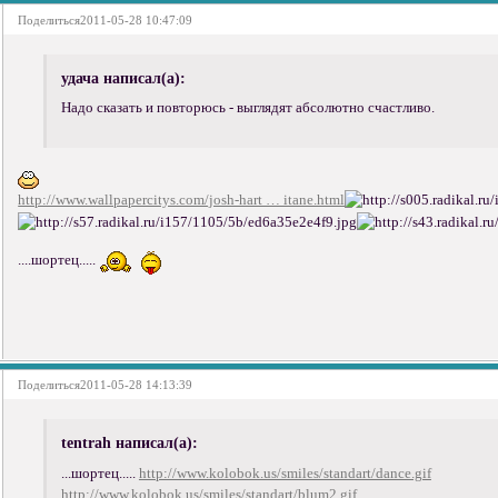
Поделиться
2011-05-28 10:47:09
удача написал(а):
Надо сказать и повторюсь - выглядят абсолютно счастливо.
http://www.wallpapercitys.com/josh-hart … itane.html
....шортец.....
Поделиться
2011-05-28 14:13:39
tentrah написал(а):
...шортец.....
http://www.kolobok.us/smiles/standart/dance.gif
http://www.kolobok.us/smiles/standart/blum2.gif