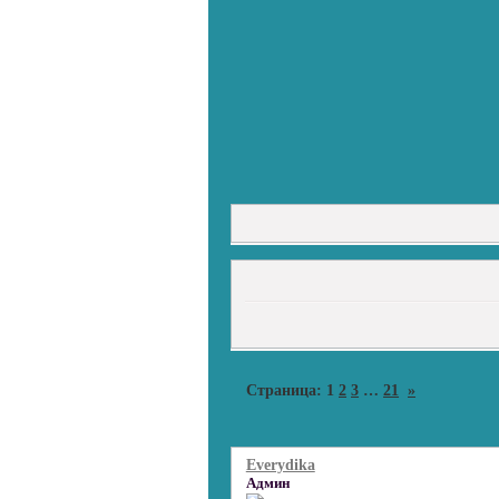
Страница:
1
2
3
…
21
»
Everydika
Админ