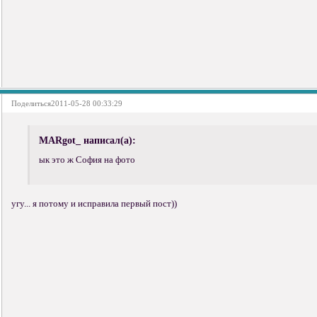
Поделиться
2011-05-28 00:33:29
MARgot_ написал(а):
ык это ж София на фото
угу... я потому и исправила первый пост))