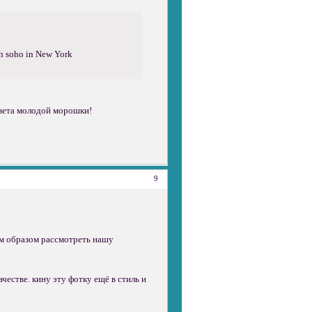
in soho in New York
цвета молодой морошки!
9
им образом рассмотреть нашу
честве. кину эту фотку ещё в стиль и