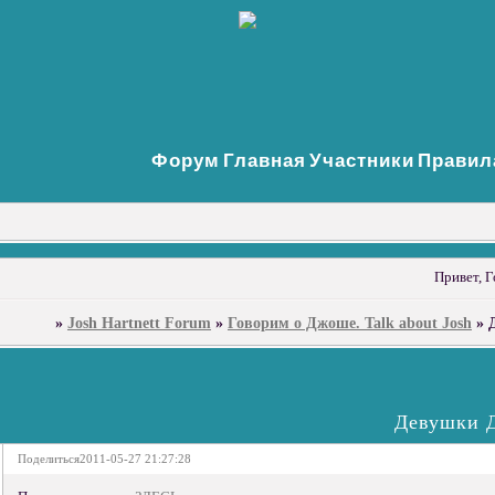
Форум
Главная
Участники
Правил
Привет, Г
»
Josh Hartnett Forum
»
Говорим о Джоше. Talk about Josh
»
Девушки Дж
Поделиться
2011-05-27 21:27:28