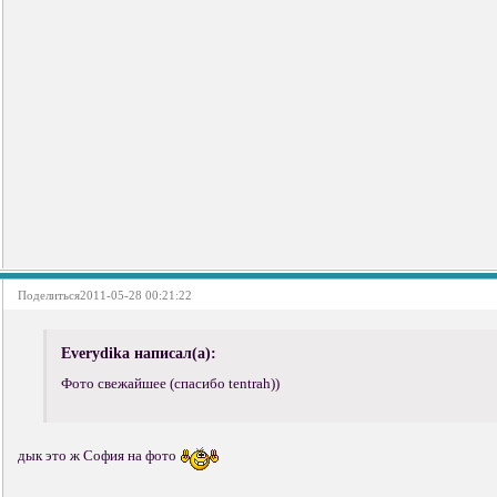
Поделиться
2011-05-28 00:21:22
Everydika написал(а):
Фото свежайшее (спасибо tentrah))
дык это ж София на фото