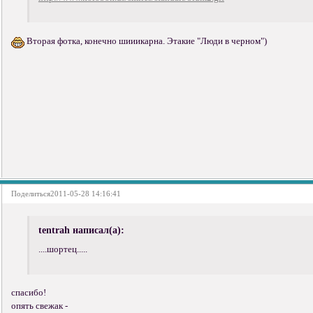
Вторая фотка, конечно шииикарна. Этакие "Люди в черном")
Поделиться
2011-05-28 14:16:41
tentrah написал(а):
....шортец.....
спасибо!
опять свежак -