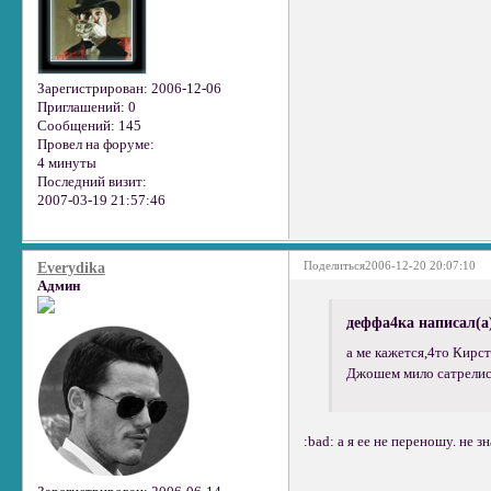
Зарегистрирован
: 2006-12-06
Приглашений:
0
Сообщений:
145
Провел на форуме:
4 минуты
Последний визит:
2007-03-19 21:57:46
Поделиться
2006-12-20 20:07:10
Everydika
Админ
деффа4ка написал(а
а ме кажется,4то Кирст
Джошем мило сатрелись.
:bad: а я ее не переношу. не 