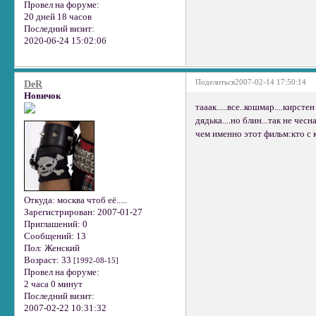
Провел на форуме:
20 дней 18 часов
Последний визит:
2020-06-24 15:02:06
Поделиться
2007-02-14 17:50:14
DeR
Новичок
тааак.....все..кошмар....кирс
дядька....но блин...так не че
чем именно этот фильм:кто с к
Откуда:
москва чтоб её.....
Зарегистрирован
: 2007-01-27
Приглашений:
0
Сообщений:
13
Пол:
Женский
Возраст:
33
[1992-08-15]
Провел на форуме:
2 часа 0 минут
Последний визит:
2007-02-22 10:31:32