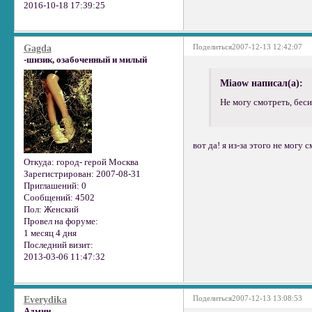
2016-10-18 17:39:25
Поделиться
2007-12-13 12:42:07
Gagda
-шизик, озабоченный и милый
Miaow написал(а):
Не могу смотреть, бесит
вот да! я из-за этого не могу 
Откуда:
город- герой Москва
Зарегистрирован
: 2007-08-31
Приглашений:
0
Сообщений:
4502
Пол:
Женский
Провел на форуме:
1 месяц 4 дня
Последний визит:
2013-03-06 11:47:32
Поделиться
2007-12-13 13:08:53
Everydika
Админ