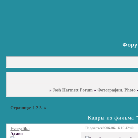
Фору
»
Josh Hartnett Forum
»
Фотографии. Photo
Страница:
1
2
3
»
Кадры из фильма "
Поделиться
2006-06-16 10:42:40
Everydika
Админ