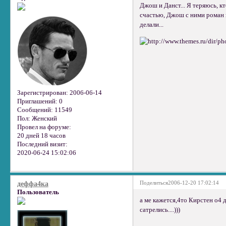
Джош и Данст... Я теряюсь, к
счастью, Джош с ними роман не 
делали...
Зарегистрирован
: 2006-06-14
Приглашений:
0
Сообщений:
11549
Пол:
Женский
Провел на форуме:
20 дней 18 часов
Последний визит:
2020-06-24 15:02:06
Поделиться
2006-12-20 17:02:14
деффа4ка
Пользователь
а ме кажется,4то Кирстен о4 
сатрелись....)))