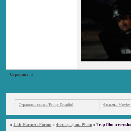
Страница:
1
Страшные сказки/Penny Dreadful
Фильмы. Movies
»
Josh Hartnett Forum
»
Фотографии. Photo
»
Trap film screensho