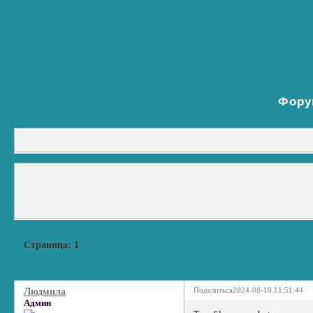
Фору
Страница:
1
Поделиться
2024-08-10 11:51:44
Людмила
Админ